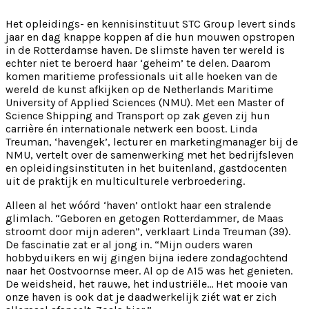
Het opleidings- en kennisinstituut STC Group levert sinds
jaar en dag knappe koppen af die hun mouwen opstropen
in de Rotterdamse haven. De slimste haven ter wereld is
echter niet te beroerd haar ‘geheim’ te delen. Daarom
komen maritieme professionals uit alle hoeken van de
wereld de kunst afkijken op de Netherlands Maritime
University of Applied Sciences (NMU). Met een Master of
Science Shipping and Transport op zak geven zij hun
carrière én internationale netwerk een boost. Linda
Treuman, ‘havengek’, lecturer en marketingmanager bij de
NMU, vertelt over de samenwerking met het bedrijfsleven
en opleidingsinstituten in het buitenland, gastdocenten
uit de praktijk en multiculturele verbroedering.
Alleen al het wóórd ‘haven’ ontlokt haar een stralende
glimlach. “Geboren en getogen Rotterdammer, de Maas
stroomt door mijn aderen”, verklaart Linda Treuman (39).
De fascinatie zat er al jong in. “Mijn ouders waren
hobbyduikers en wij gingen bijna iedere zondagochtend
naar het Oostvoornse meer. Al op de A15 was het genieten.
De weidsheid, het rauwe, het industriële… Het mooie van
onze haven is ook dat je daadwerkelijk ziét wat er zich