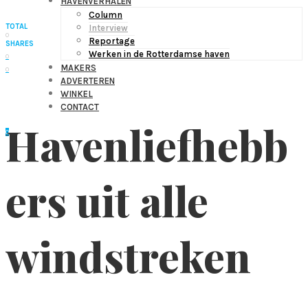
HAVENVERHALEN
Column
TOTAL
Interview
0
Reportage
SHARES
Werken in de Rotterdamse haven
0
MAKERS
0
ADVERTEREN
WINKEL
CONTACT
Havenliefhebb
0
ers uit alle
windstreken