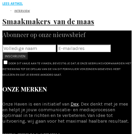
LEES ARTIKEL
INTERVIEW
Smaakmakers van de maas
Abonneer op onze nieuwsbrief
INSCHRIJVEN
DOOR DIT VAKJE AAN TE VINKEN, BEVESTIG JE DAT JE ONZE GEBRUIKSVOORWAARDEN MET
BETREKKING TOT DE OPSLAG VAN DE VIA DIT FORMULIER VERZONDEN GEGEVENS HEBT
GELEZEN EN DAT JE ERMEE AKKOORD GAAT.
ONZE MERKEN
Onze Haven is een initiatief van
Dex
. Dex denkt met je mee
en helpt je jouw communicatie- en mediaprocessen
optimaal in te richten en te verbeteren. Van idee tot
uitvoering, wij gaan voor het maximaal haalbare resultaat.