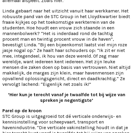
allemaal afspeelt. Zoals hier.”
Linda gebaart naar het uitzicht vanuit haar werkkamer. Het
robuuste pand van de STC Group in het Lloydkwartier biedt
fraaie kijkjes op het toekomstige werkterrein van de
studenten. Hoe houdt een vrouw zich staande in een
mannenbolwerk? “Het is inderdaad rond de tachtig
procent man en twintig procent vrouw in de haven”,
bevestigt Linda. “Bij een bijeenkomst laatst viel mijn roze
jasje nogal op.” Ze haalt haar schouders op: “Ik zit er niet
mee, integendeel, ik hou van deze wereld. Of zeg maar
wereldje, want iedereen kent iedereen. Het zijn leuke
mensen die zaken doen op basis van vertrouwen. Niet altijd
makkelijk, de marges zijn klein, maar havenmensen zijn
opvallend oplossingsgericht, direct en daadkrachtig.” Ze
vervolgt lachend: “Eigenlijk net zoals ik!”
‘Hier kun je terecht vanaf je twaalfde tot bij wijze van
spreken je negentigste’
Parel op de kroon
STC Group is uitgegroeid tot dé verticale onderwijs- en
kennisinstelling voor scheepvaart, transport en
havenindustrie. “Die verticale vakinstelling houdt in dat je