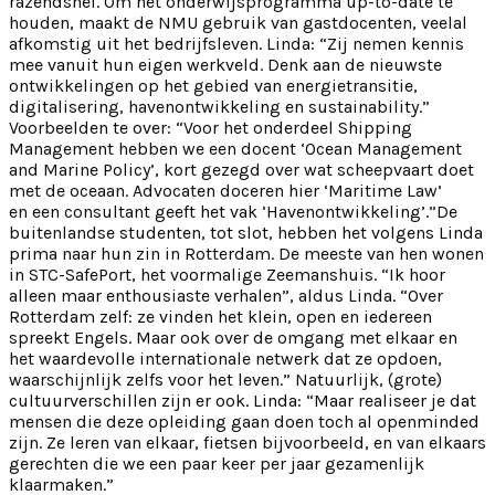
razendsnel. Om het onderwijsprogramma up-to-date te
houden, maakt de NMU gebruik van gastdocenten, veelal
afkomstig uit het bedrijfsleven. Linda: “Zij nemen kennis
mee vanuit hun eigen werkveld. Denk aan de nieuwste
ontwikkelingen op het gebied van energietransitie,
digitalisering, havenontwikkeling en sustainability.”
Voorbeelden te over: “Voor het onderdeel Shipping
Management hebben we een docent ‘Ocean Management
and Marine Policy’, kort gezegd over wat scheepvaart doet
met de oceaan. Advocaten doceren hier ‘Maritime Law’
en
een consultant geeft het vak ‘Havenontwikkeling’.”De
buitenlandse studenten, tot slot, hebben het volgens Linda
prima naar hun zin in Rotterdam. De meeste van hen wonen
in STC-SafePort, het voormalige Zeemanshuis. “Ik hoor
alleen maar enthousiaste verhalen”, aldus Linda. “Over
Rotterdam zelf: ze vinden het klein, open en iedereen
spreekt Engels. Maar ook over de omgang met elkaar en
het waardevolle internationale netwerk dat ze opdoen,
waarschijnlijk zelfs voor het leven.” Natuurlijk, (grote)
cultuurverschillen zijn er ook. Linda: “Maar realiseer je dat
mensen die deze opleiding gaan doen toch al openminded
zijn. Ze leren van elkaar, fietsen bijvoorbeeld, en van
elkaars
gerechten die we een paar keer per jaar
gezamenlijk
klaarmaken.”