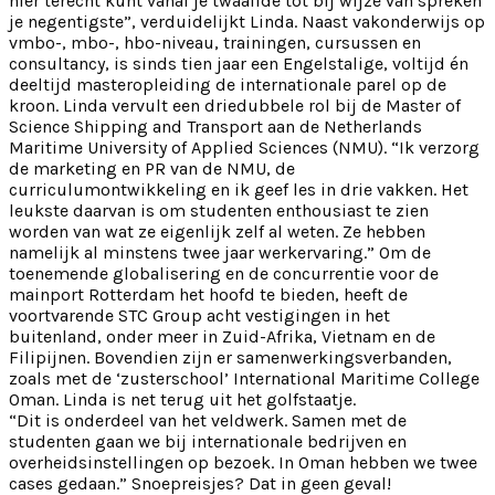
hier terecht kunt vanaf je twaalfde tot bij wijze van spreken
je negentigste”, verduidelijkt Linda. Naast vakonderwijs op
vmbo-, mbo-, hbo-niveau, trainingen, cursussen en
consultancy, is sinds tien jaar een Engelstalige, voltijd én
deeltijd masteropleiding de internationale parel op de
kroon. Linda vervult een driedubbele rol bij de Master of
Science Shipping and Transport aan de Netherlands
Maritime University of Applied Sciences (NMU). “Ik verzorg
de marketing en PR van de NMU, de
curriculumontwikkeling en ik geef les in drie vakken. Het
leukste daarvan is om studenten enthousiast te zien
worden van wat ze eigenlijk zelf al weten. Ze hebben
namelijk al minstens twee jaar werkervaring.” Om de
toenemende globalisering en de concurrentie voor de
mainport Rotterdam het hoofd te bieden, heeft de
voortvarende STC Group acht vestigingen in het
buitenland, onder meer in Zuid-Afrika, Vietnam en de
Filipijnen. Bovendien zijn er samenwerkingsverbanden,
zoals met de ‘zusterschool’ International Maritime College
Oman. Linda is net terug uit het golfstaatje.
“Dit is onderdeel van het veldwerk. Samen met de
studenten gaan we bij internationale bedrijven en
overheidsinstellingen op bezoek. In Oman hebben we twee
cases gedaan.” Snoepreisjes? Dat in geen geval!