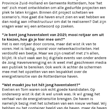
Provincie Zuid-Holland en Gemeente Rotterdam, hoe ‘het
net’ zich moet ontwikkelen om alle gedurfde projecten een
plek te laten krijgen. Binnen dit project schetsen we
scenario’s. Hoe gaat die haven eruit zien en wat hebben we
dan nodig aan infrastructuur om dat te realiseren? Dat zijn
vragen waar wij een antwoord op zoeken.
“Je bent jong haventalent van 2021; mooi rotjaar om uit
te kiezen, hoe ga je hier mee om?”
Het is een rotjaar door corona, maar dat wist ik van te
voren. Het is lastig, vooral voor netwerkactiviteiten. Het
verdoofd een beetje. Maar we zijn creatief met z’n allen,
blijkt. Ik sluit vaak aan bij digitale events van onder andere
de Jong Havenvereniging en ik weet met geschreven media
een publiek te bereiken. Ook werk ik achter de schermen
mee met het opzetten van een lespakket over de
energietransitie van de Rotterdamse haven.
“Wat maakt jou tot hét jong haventalent?”
Evelien en Tom waren ook echt goede kandidaten. Op
onderwerp wist ik dat ik wel uniek was. Ik wil graag het
verhaal van de energietransitie brengen. De haven is
namelijk bezig met het schetsen van een nieuw verhaal. Wij
hebben nu het container beeld van de haven, maar de haven