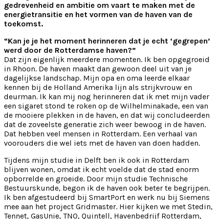
gedrevenheid en ambitie om vaart te maken met de
energietransitie en het vormen van de haven van de
toekomst.
“Kan je je het moment herinneren dat je echt ‘gegrepen’
werd door de Rotterdamse haven?”
Dat zijn eigenlijk meerdere momenten. Ik ben opgegroeid
in Rhoon. De haven maakt dan gewoon deel uit van je
dagelijkse landschap. Mijn opa en oma leerde elkaar
kennen bij de Holland Amerika lijn als strijkvrouw en
deurman. Ik kan mij nog herinneren dat ik met mijn vader
een sigaret stond te roken op de Wilhelminakade, een van
de mooiere plekken in de haven, en dat wij concludeerden
dat de zoveelste generatie zich weer bewoog in de haven.
Dat hebben veel mensen in Rotterdam. Een verhaal van
voorouders die wel iets met de haven van doen hadden.
Tijdens mijn studie in Delft ben ik ook in Rotterdam
blijven wonen, omdat ik echt voelde dat de stad enorm
opborrelde en groeide. Door mijn studie Technische
Bestuurskunde, begon ik de haven ook beter te begrijpen.
Ik ben afgestudeerd bij SmartPort en werk nu bij Siemens
mee aan het project Gridmaster. Hier kijken we met Stedin,
Tennet, GasUnie, TNO, Quintell, Havenbedrijf Rotterdam,