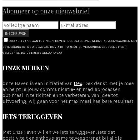
Abonneer op onze nieuwsbrief
INSCHRIJVEN
DOOR DIT VAKJE AAN TE VINKEN, BEVESTIG JE DAT JE ONZE GEBRUIKSVOORWAARDEN MET
BETREKKING TOT DE OPSLAG VAN DE VIA DIT FORMULIER VERZONDEN GEGEVENS HEBT
GELEZEN EN DAT JE ERMEE AKKOORD GAAT.
ONZE MERKEN
Onze Haven is een initiatief van
Dex
. Dex denkt met je mee
en helpt je jouw communicatie- en mediaprocessen
optimaal in te richten en te verbeteren. Van idee tot
uitvoering, wij gaan voor het maximaal haalbare resultaat.
IETS TERUGGEVEN
Met
Onze Haven
willen we iets teruggeven. Iets dat
positiviteit en enthousiasme teweegbrengt bij al die